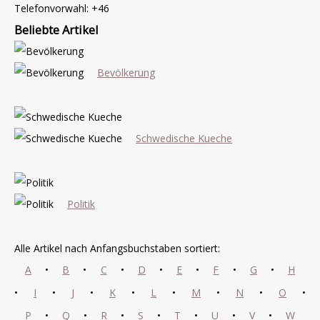
Telefonvorwahl: +46
Beliebte Artikel
Bevölkerung
Schwedische Kueche
Politik
Alle Artikel nach Anfangsbuchstaben sortiert:
A
•
B
•
C
•
D
•
E
•
F
•
G
•
H
•
I
•
J
•
K
•
L
•
M
•
N
•
O
•
P
•
Q
•
R
•
S
•
T
•
U
•
V
•
W