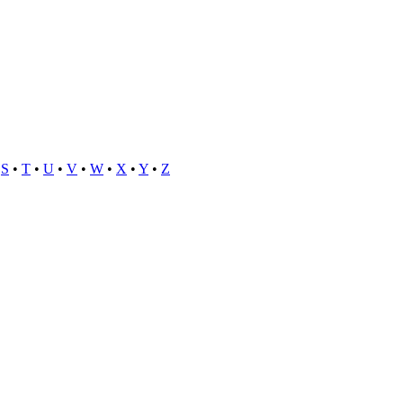
•
S
•
T
•
U
•
V
•
W
•
X
•
Y
•
Z