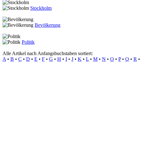
Stockholm
Bevölkerung
Politik
Alle Artikel nach Anfangsbuchstaben sortiert:
A
•
B
•
C
•
D
•
E
•
F
•
G
•
H
•
I
•
J
•
K
•
L
•
M
•
N
•
O
•
P
•
Q
•
R